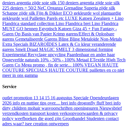
deniers
argentia zijde soie silk 150 deniers
argentia zijde soie silk
225 deniers = 50/2 NeC
Organza Grenadine Superia zijde silk
Schappe zijde silk Fijn & Dikker
ECO gekleurde wol plantaardig
gekleurde wol
Paillettes Parels etc
LUXE Katoen
Zeealgen +
Lino
Flandrica standard collection
Lino Flandrica brei
Lino Flandrica
MUST GO
hennep
Egyptisch Katoen Giza 45 +
Fun Fantasy -
Garen
Op Basis van Papier
Krimp garens/Effect & Oplosbare
garens
Gemetaliseerde Garens Bling Bling
Metaloïde Non-Metals
Extra Specials BIZAROÏDES
Latex & Co
kleur veranderende
garens
Smelt Draad
MAGIC SMELT 3 dimensional forming
Experimental Recyclage upcycling
Paardenhaar en ander haar
Ongeverfde naturals
10% - 50% - 100% Metaal
ETextile High Tech
Garen Co
Mega promo , fin de serie...
100% VEGAN
HAUTE
COUTURE SPECIALS
HAUTE COUTURE paillettes en co
niet
meer in ons gamma
Service
outlet promotion 13 14 15 16 augustus
Speciale Opendeurdagen
2026
info en nuttige tips over....
brei info drogonfly fluff
brei info
dirty children mohair
wasvoorschriften
openingsuren
Nieuwsbrief
verzendkosten transport kosten
verkoopvoorwaarden & privacy
policy
weefboeken die goed zijn
Groothandel
Studenten
contact
adres waar?
isee creation
ontwerpers