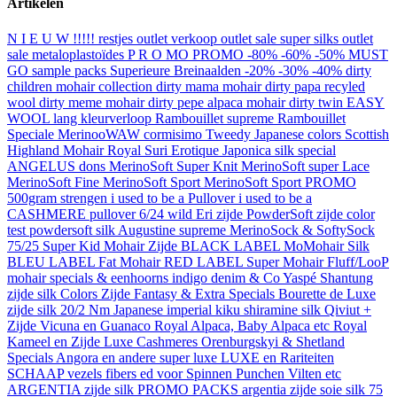
Artikelen
N I E U W !!!!!
restjes outlet verkoop
outlet sale super silks
outlet
sale metaloplastoïdes
P R O MO
PROMO -80% -60% -50% MUST
GO
sample packs
Superieure Breinaalden -20% -30% -40%
dirty
children mohair collection
dirty mama mohair
dirty papa recyled
wool
dirty meme mohair
dirty pepe alpaca mohair
dirty twin
EASY
WOOL lang kleurverloop
Rambouillet supreme
Rambouillet
Speciale
MerinooWAW
cormisimo
Tweedy Japanese colors
Scottish
Highland Mohair
Royal Suri Erotique
Japonica silk special
ANGELUS dons
MerinoSoft Super Knit
MerinoSoft super Lace
MerinoSoft Fine
MerinoSoft Sport
MerinoSoft Sport PROMO
500gram strengen
i used to be a Pullover
i used to be a
CASHMERE pullover
6/24 wild Eri zijde
PowderSoft zijde
color
test powdersoft silk
Augustine supreme
MerinoSock & SoftySock
75/25
Super Kid Mohair Zijde BLACK LABEL
MoMohair Silk
BLEU LABEL
Fat Mohair RED LABEL
Super Mohair Fluff/LooP
mohair specials & eenhoorns
indigo denim & Co
Yaspé Shantung
zijde silk Colors
Zijde Fantasy & Extra Specials
Bourette de Luxe
zijde silk
20/2 Nm Japanese imperial kiku shiramine silk
Qiviut +
Zijde
Vicuna en Guanaco
Royal Alpaca, Baby Alpaca etc
Royal
Kameel en Zijde
Luxe Cashmeres
Orenburgskyi & Shetland
Specials
Angora en andere super luxe
LUXE en Rariteiten
SCHAAP
vezels fibers ed voor Spinnen Punchen Vilten etc
ARGENTIA zijde silk PROMO PACKS
argentia zijde soie silk 75