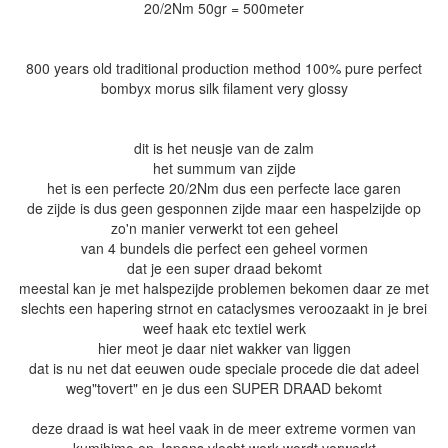
20/2Nm 50gr = 500meter
800 years old traditional production method 100% pure perfect
bombyx morus silk filament very glossy
dit is het neusje van de zalm
het summum van zijde
het is een perfecte 20/2Nm dus een perfecte lace garen
de zijde is dus geen gesponnen zijde maar een haspelzijde op
zo'n manier verwerkt tot een geheel
van 4 bundels die perfect een geheel vormen
dat je een super draad bekomt
meestal kan je met halspezijde problemen bekomen daar ze met
slechts een hapering strnot en cataclysmes veroozaakt in je brei
weef haak etc textiel werk
hier meot je daar niet wakker van liggen
dat is nu net dat eeuwen oude speciale procede die dat adeel
weg"tovert" en je dus een SUPER DRAAD bekomt
deze draad is wat heel vaak in de meer extreme vormen van