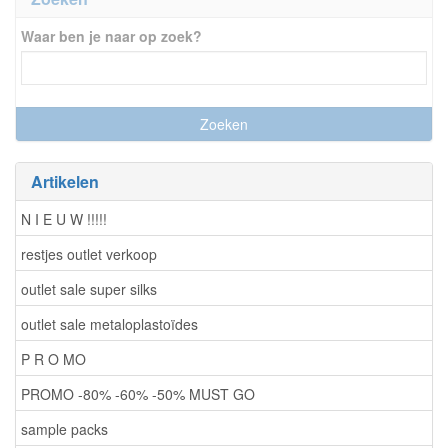
Waar ben je naar op zoek?
Artikelen
N I E U W !!!!!
restjes outlet verkoop
outlet sale super silks
outlet sale metaloplastoïdes
P R O MO
PROMO -80% -60% -50% MUST GO
sample packs